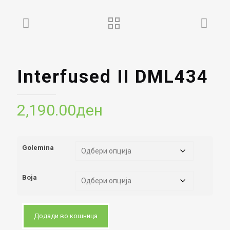
Interfused II DML434
2,190.00
ден
Golemina
Boja
Додади во кошница