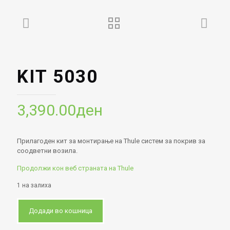
KIT 5030
3,390.00
ден
Прилагоден кит за монтирање на Thule систем за покрив за
соодветни возила.
Продолжи кон веб страната на Thule
1 на залиха
Додади во кошница