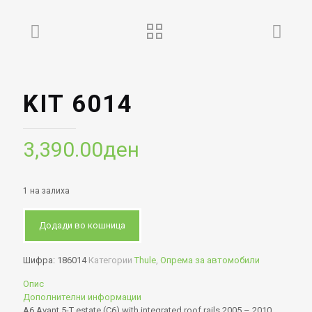
KIT 6014
3,390.00
ден
1 на залиха
Додади во кошница
Шифра:
186014
Категории
Thule
,
Опрема за автомобили
Опис
Дополнителни информации
A6 Avant 5-T estate (C6) with integrated roof rails 2005 – 2010