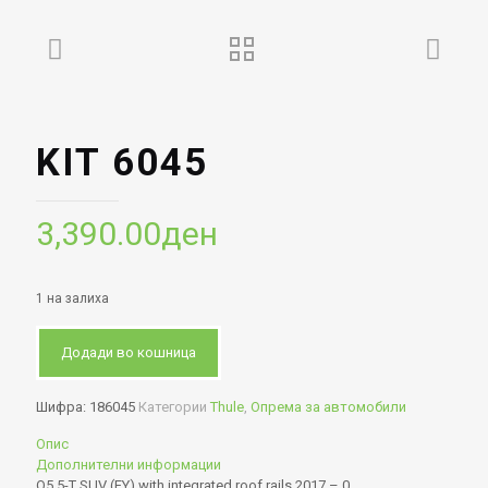
KIT 6045
3,390.00
ден
1 на залиха
Додади во кошница
Шифра:
186045
Категории
Thule
,
Опрема за автомобили
Опис
Дополнителни информации
Q5 5-T SUV (FY) with integrated roof rails 2017 – 0