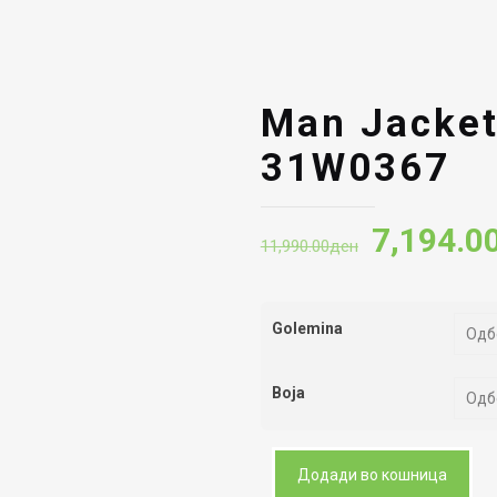
Man Jacket
31W0367
Original
7,194.0
11,990.00
ден
price
was:
Golemina
11,990.
Boja
Додади во кошница