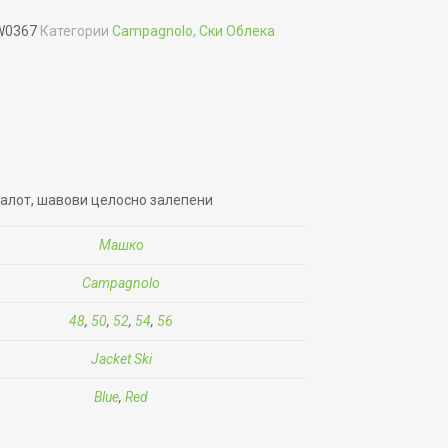
1W0367
Категории
Campagnolo
,
Ски Облека
алот, шавови целосно залепени
Машко
Campagnolo
48
,
50
,
52
,
54
,
56
Jacket Ski
Blue
,
Red