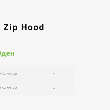
 Zip Hood
Current
0
ден
price
is:
00ден.
7,194.00ден.