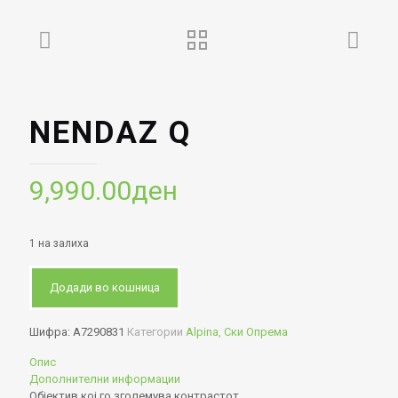
NENDAZ Q
9,990.00
ден
1 на залиха
Додади во кошница
Шифра:
A7290831
Категории
Alpina
,
Ски Опрема
Опис
Дополнителни информации
Објектив кој го зголемува контрастот