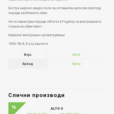
Екстра широко видно поле за оптимален целосен преглед
поради заоблената леќа
Не се замаглува поради облогата Fogstop на внатрешната
страна на објективот
Идеално внатрешно проветрување
100% УВ-А, Б и Ц заштита
Boja
Black
Бренд
Alpina
Слични производи
ALTO V