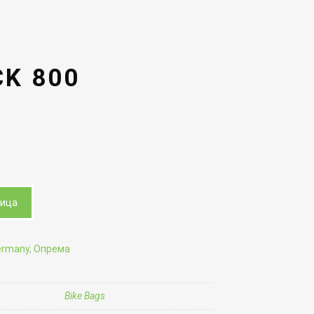
CK 800
ница
ermany
,
Опрема
Bike Bags