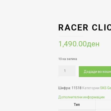
RACER CLI
1,490.00
ден
10 на залиха
Додади во кош
Шифра:
11518
Категории
SKS G
Дополнителни информации
Тип