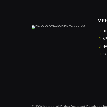
МЕ
П
Б
НА
К
© 2024 Nomad. All Rights Reserved. Developed by