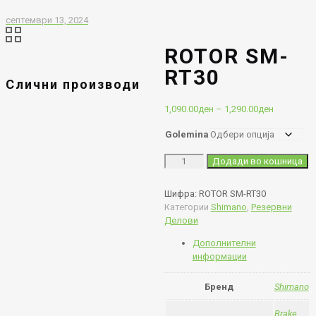
септември 13, 2024
ROTOR SM-
RT30
Слични производи
1,090.00
ден
–
1,290.00
ден
Price
range:
Golemina
1,090.00д
through
ROTOR
Додади во кошница
1,290.00д
SM-
RT30
Шифра:
ROTOR SM-RT30
количина
Категории
Shimano
,
Резервни
Делови
Дополнителни
информации
Бренд
Shimano
Brake