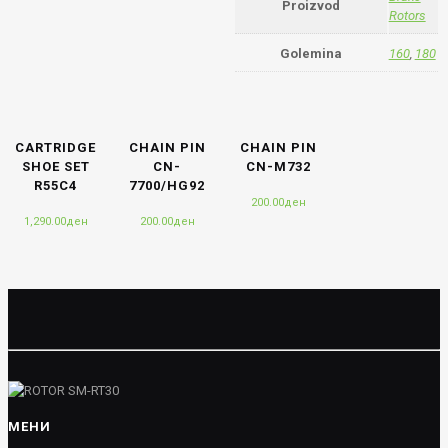
Proizvod
Rotors
Golemina
160
,
180
CARTRIDGE
CHAIN PIN
CHAIN PIN
SHOE SET
CN-
CN-M732
R55C4
7700/HG92
200.00
ден
1,290.00
ден
200.00
ден
МЕНИ