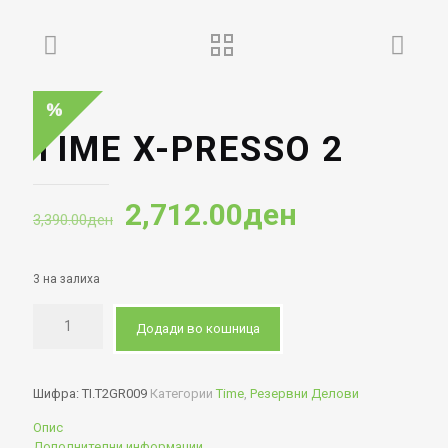
TIME X-PRESSO 2
Original
Current
2,712.00
ден
3,390.00
ден
price
price
was:
is:
3 на залиха
3,390.00ден.
2,712.00де
Додади во кошница
Шифра:
TI.T2GR009
Категории
Time
,
Резервни Делови
Опис
Дополнителни информации