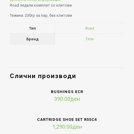
Road педали комплет со клитови.
Тежина: 230гр за пар, без клитови
Тип
Road
Бренд
Time
Слични производи
BUSHINGS XCR
390.00
ден
CARTRIDGE SHOE SET R55C4
1,290.00
ден