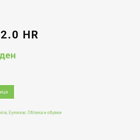
2.0 HR
Current
ден
price
is:
ден.
4,552.00ден.
ница
pina
,
Eyewear
,
Облека и обувки