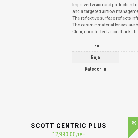
Improved vision and protection f
and a targeted airflow manageme
The reflective surface reflects inf
The ceramic material lenses are 
Clear, undistorted vision thanks t
Тип
Boja
Kategorija
SCOTT CENTRIC PLUS
ent
12,990.00
ден