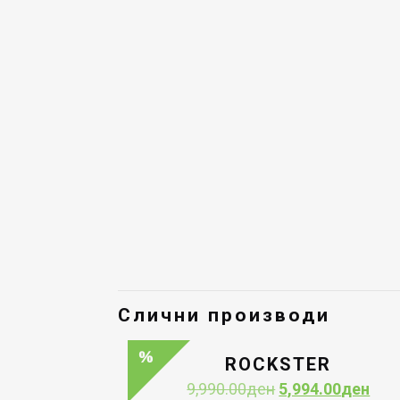
Слични производи
ROCKSTER
Original
Curr
9,990.00
ден
5,994.00
ден