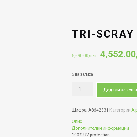
TRI-SCRAY 
Original
4,552.00
5,690.00
ден
price
was:
6 на залиха
5,690.00
Додади во кош
Шифра:
A8642331
Категории
Al
Опис
Дополнителни информации
100% UV protection