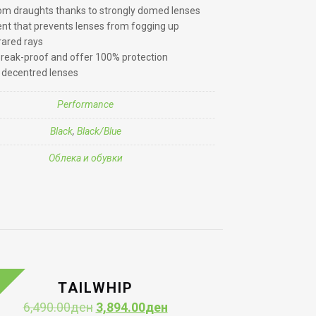
rom draughts thanks to strongly domed lenses
nt that prevents lenses from fogging up
rared rays
break-proof and offer 100% protection
o decentred lenses
Performance
Black
,
Black/Blue
Облека и обувки
TAILWHIP
Original
Current
6,490.00
ден
3,894.00
ден