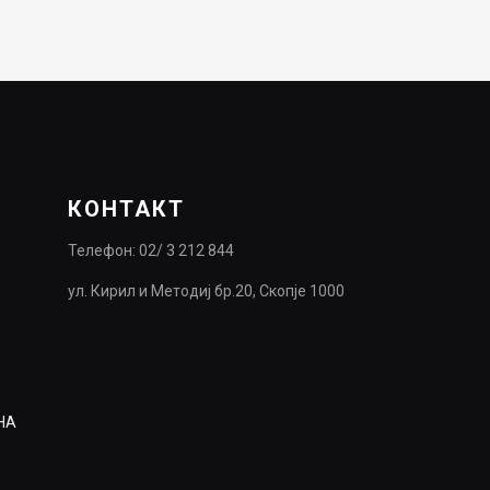
price
price
was:
is:
6,490.00ден.
3,894.00ден.
КОНТАКТ
Телефон: 02/ 3 212 844
ул. Кирил и Методиј бр.20, Скопје 1000
НА