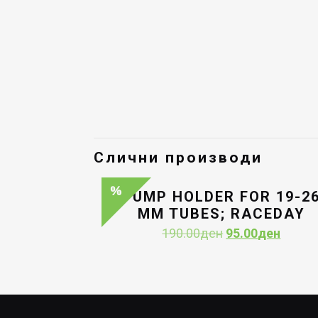
Слични производи
PUMP HOLDER FOR 19-2
MM TUBES; RACEDAY
Original
Curren
190.00
ден
95.00
ден
price
price
was:
is:
190.00ден.
95.00д