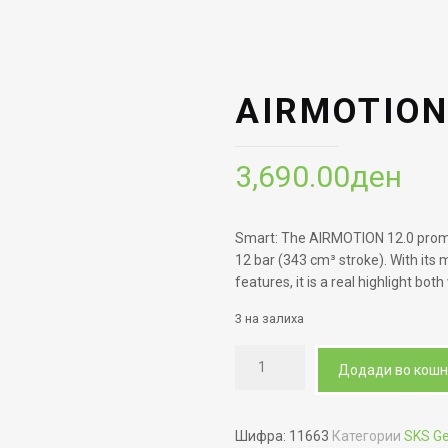
AIRMOTION
3,690.00
ден
Smart: The AIRMOTION 12.0 pro
12 bar (343 cm³ stroke). With its 
features, it is a real highlight both
3 на залиха
Додади во кош
Шифра:
11663
Категории
SKS G