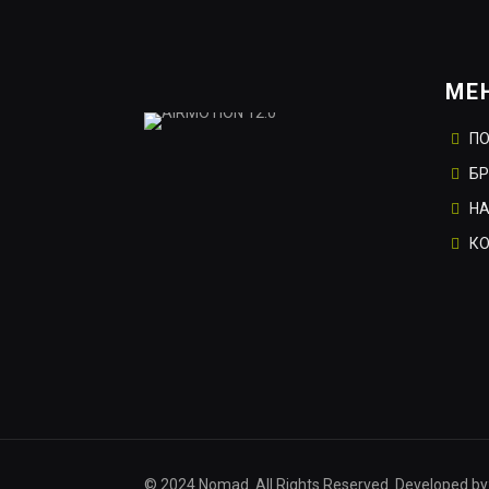
МЕ
П
Б
НА
К
© 2024 Nomad. All Rights Reserved. Developed by