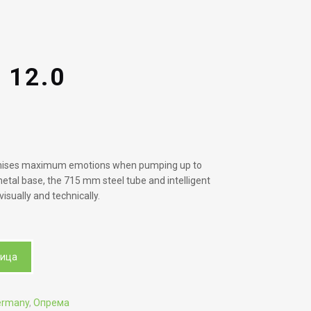
 12.0
mises maximum emotions when pumping up to
metal base, the 715 mm steel tube and intelligent
 visually and technically.
ница
ermany
,
Опрема