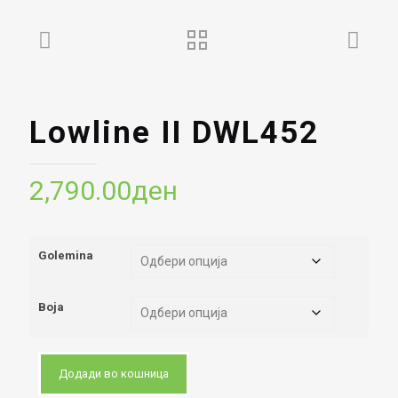
Lowline II DWL452
2,790.00
ден
Golemina
Boja
Додади во кошница