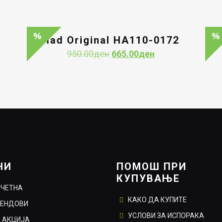
Had Original HA110-0172
Original
Current
950.00
ден
665.00
ден
price
price
nt
was:
is:
950.00ден.
665.00ден.
0ден.
НИ
ПОМОШ ПРИ
КУПУВАЊЕ
ОЧЕТНА
КАКО ДА КУПИТЕ
РЕНДОВИ
УСЛОВИ ЗА ИСПОРАКА
 АКЦИЈА