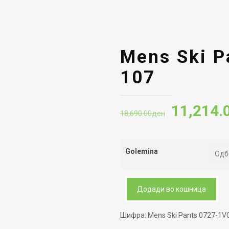
Mens Ski P
107
Original
11,214.
18,690.00
ден
price
was:
Golemina
18,690.
Додади во кошница
Шифра:
Mens Ski Pants 0727-1V