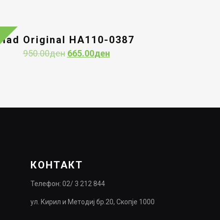
Had Original HA110-0387
Original
Current
950.00
ден
665.00
ден
price
price
was:
is:
950.00ден.
665.00ден.
КОНТАКТ
Телефон: 02/ 3 212 844
ул. Кирил и Методиј бр.20, Скопје 1000