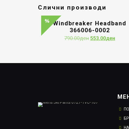
Слични производи
Windbreaker Headband
366006-0002
Original
Curre
790.00
ден
553.00
ден
price
price
was:
is:
790.00ден.
553.0
МЕ
П
Б
НА