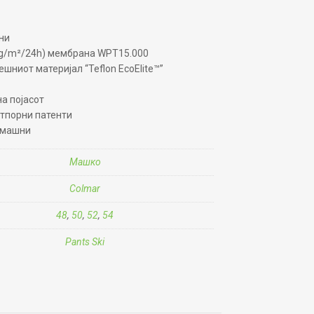
ни
 g/m²/24h) мембрана WPT15.000
ниот материјал “Teflon EcoElite™”
на појасот
тпорни патенти
амашни
Машко
Colmar
48
,
50
,
52
,
54
Pants Ski