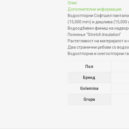
Опис
Дополнителни информации
Водоотпорни Софтшел пантало
(15,000 mm) и дишлива (15,000
Водоодбивен финиш на надвореш
Полнење “Stretch Insulation”
Растегливост на материјалот и 
Два странични џебови со водоо
Водоотпорни и снегоотпорни г
Пол
Бренд
Golemina
Grupa