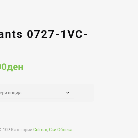
ants 0727-1VC-
Current
00
ден
price
is:
00ден.
11,214.00ден.
C-107
Категории
Colmar
,
Ски Облека