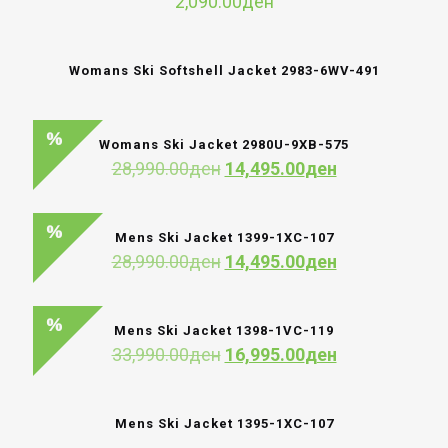
2,090.00
ден
Womans Ski Softshell Jacket 2983-6WV-491
Womans Ski Jacket 2980U-9XB-575
Original
Current
28,990.00
ден
14,495.00
ден
price
price
was:
is:
28,990.00ден.
14,495.00ден
Mens Ski Jacket 1399-1XC-107
Original
Current
28,990.00
ден
14,495.00
ден
price
price
was:
is:
28,990.00ден.
14,495.00ден
Mens Ski Jacket 1398-1VC-119
Original
Current
33,990.00
ден
16,995.00
ден
price
price
was:
is:
33,990.00ден.
16,995.00ден
Mens Ski Jacket 1395-1XC-107