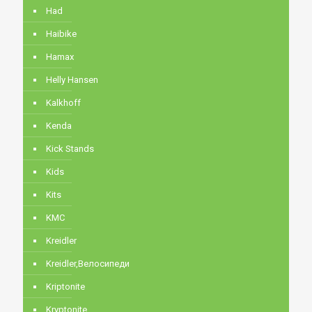
Had
Haibike
Hamax
Helly Hansen
Kalkhoff
Kenda
Kick Stands
Kids
Kits
KMC
Kreidler
Kreidler,Велосипеди
Kriptonite
Kryptonite