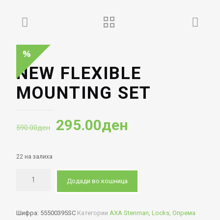
NEW FLEXIBLE
MOUNTING SET
Original
Current
295.00
ден
590.00
ден
price
price
was:
is:
22 на залиха
590.00ден.
295.00ден.
Додади во кошница
Шифра:
55500395SC
Категории
AXA Stenman
,
Locks
,
Опрема