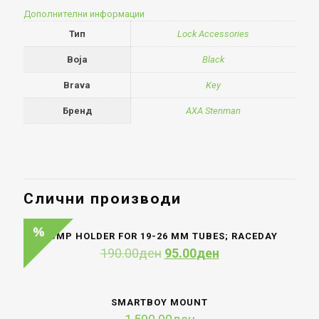
Дополнителни информации
Тип
Lock Accessories
Boja
Black
Brava
Key
Бренд
AXA Stenman
Слични производи
PUMP HOLDER FOR 19-26 MM TUBES; RACEDAY
Original
Current
190.00
ден
95.00
ден
price
price
was:
is:
190.00ден.
95.00ден.
SMARTBOY MOUNT