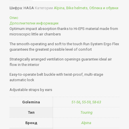
Шифра:
HAGA
Категории
Alpina
,
Bike helmets
,
Облека и обувки
Опис
Дополнителни информации
Optimum impact absorption thanks to Hi-EPS material made from
microscopic little air chambers
The smooth-operating and soft to the touch Run System Ergo Flex
guarantees the greatest possible level of comfort
Strategically arranged ventilation openings guarantee ideal air
flow in the interior
Easy-to-operate belt buckle with twist-proof, multi-stage
automatic lock
Adjustable straps by ears
Golemina
51-56
,
55-59
,
58-63
Тип
Touring
Бренд
Alpina