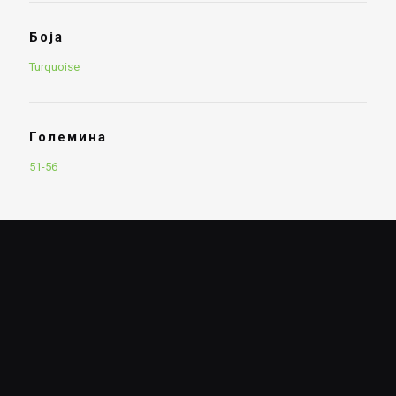
Боја
Turquoise
Големина
51-56