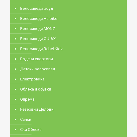
Велосипеди роуд
Велосипеди,Haibike
Велосипеди,MONZ
Велосипеди,QU-AX
Велосипеди,Rebel Kidz
Водени спортови
Детски велосипед
Електроника
Облека и обувки
Опрема
Резервни Делови
Санки
Ски Облека