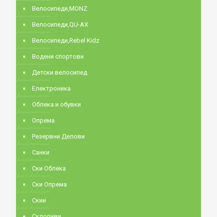
Велосипеди,MONZ
Велосипеди,QU-AX
Велосипеди,Rebel Kidz
Водени спортови
Детски велосипед
Електроника
Облека и обувки
Опрема
Резервни Делови
Санки
Ски Облека
Ски Опрема
Скии
Склопиви