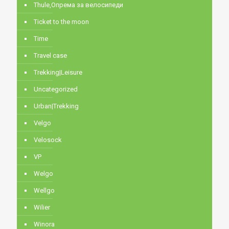
Thule,Опрема за велосипеди
Ticket to the moon
Time
Travel case
Trekking|Leisure
Uncategorized
Urban|Trekking
Velgo
Velosock
VP
Welgo
Wellgo
Wilier
Winora