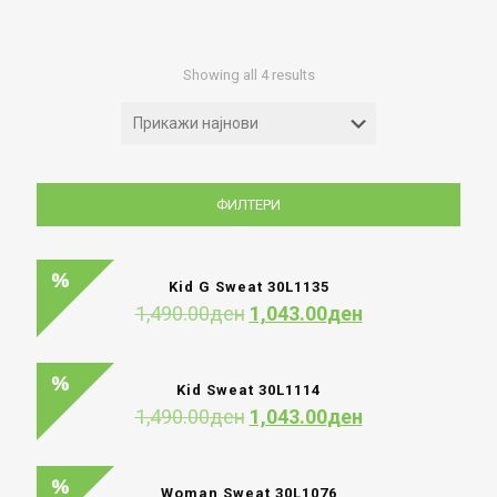
Sorted
Showing all 4 results
by
latest
ФИЛТЕРИ
Kid G Sweat 30L1135
Original
Current
1,490.00
ден
1,043.00
ден
price
price
was:
is:
1,490.00ден.
1,043.00ден.
Kid Sweat 30L1114
Original
Current
1,490.00
ден
1,043.00
ден
price
price
was:
is:
1,490.00ден.
1,043.00ден.
Woman Sweat 30L1076