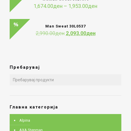
Price
1,674.00
ден
–
1,953.00
ден
range:
1,674.00ден
through
Man Sweat 30L0537
1,953.00ден
Original
Current
2,990.00
ден
2,093.00
ден
price
price
was:
is:
2,990.00ден.
2,093.00ден.
Пребарувај
Главна категорија
Alpina
AXA Stenman