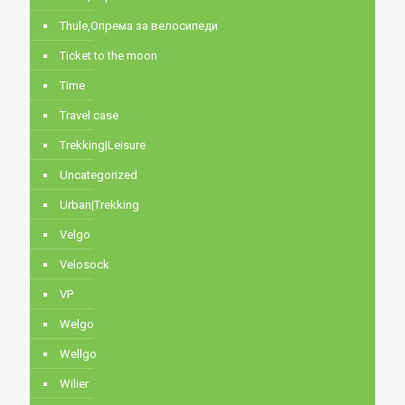
Thule,Опрема за велосипеди
Ticket to the moon
Time
Travel case
Trekking|Leisure
Uncategorized
Urban|Trekking
Velgo
Velosock
VP
Welgo
Wellgo
Wilier