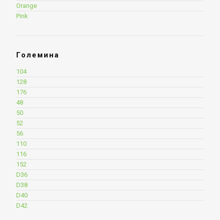
Orange
Pink
Големина
104
128
176
48
50
52
56
110
116
152
D36
D38
D40
D42