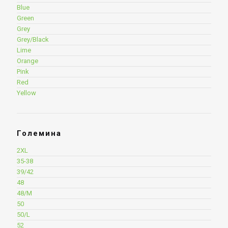
Blue
Green
Grey
Grey/Black
Lime
Orange
Pink
Red
Yellow
Големина
2XL
35-38
39/42
48
48/M
50
50/L
52