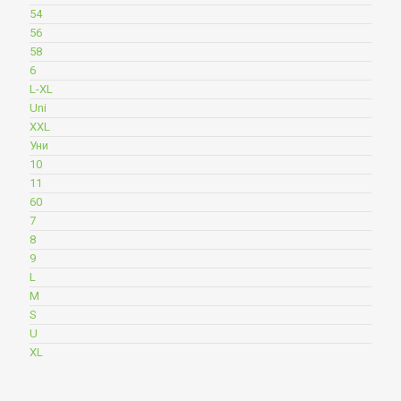
54
56
58
6
L-XL
Uni
XXL
Уни
10
11
60
7
8
9
L
M
S
U
XL