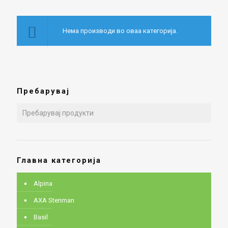
Нема производи во оваа категорија.
Пребарувај
Главна категорија
Alpina
AXA Stenman
Basil