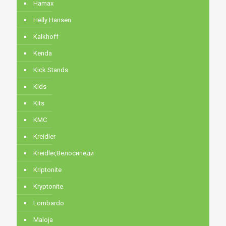
Hamax
Helly Hansen
Kalkhoff
Kenda
Kick Stands
Kids
Kits
KMC
Kreidler
Kreidler,Велосипеди
Kriptonite
Kryptonite
Lombardo
Maloja