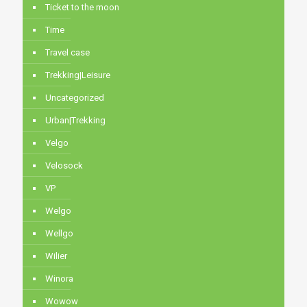
Ticket to the moon
Time
Travel case
Trekking|Leisure
Uncategorized
Urban|Trekking
Velgo
Velosock
VP
Welgo
Wellgo
Wilier
Winora
Wowow