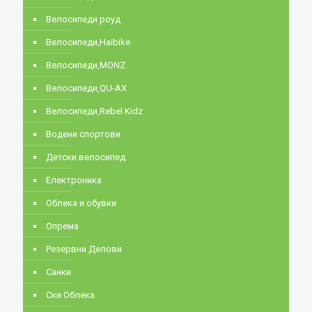
Велосипеди роуд
Велосипеди,Haibike
Велосипеди,MONZ
Велосипеди,QU-AX
Велосипеди,Rebel Kidz
Водени спортови
Детски велосипед
Електроника
Облека и обувки
Опрема
Резервни Делови
Санки
Ски Облека