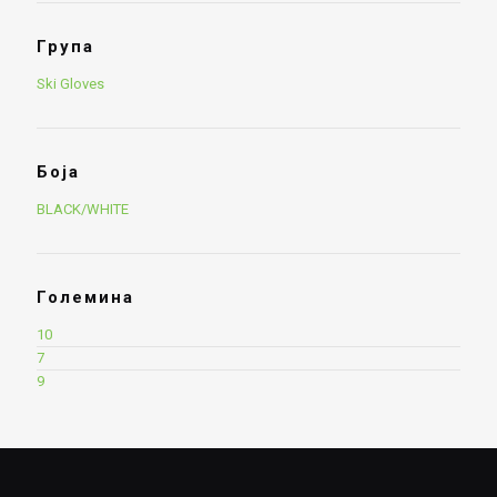
Група
Ski Gloves
Боја
BLACK/WHITE
Големина
10
7
9