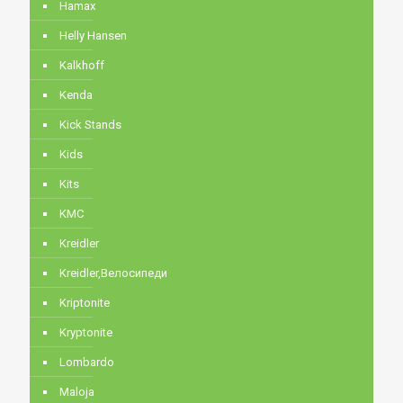
Hamax
Helly Hansen
Kalkhoff
Kenda
Kick Stands
Kids
Kits
KMC
Kreidler
Kreidler,Велосипеди
Kriptonite
Kryptonite
Lombardo
Maloja