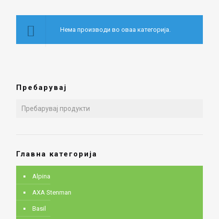
Нема производи во оваа категорија.
Пребарувај
Главна категорија
Alpina
AXA Stenman
Basil