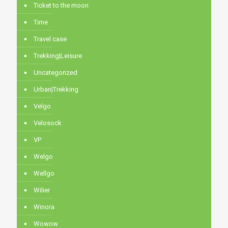
Ticket to the moon
Time
Travel case
Trekking|Leisure
Uncategorized
Urban|Trekking
Velgo
Velosock
VP
Welgo
Wellgo
Wilier
Winora
Wowow