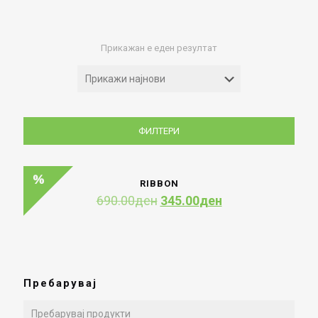
Прикажан е еден резултат
ФИЛТЕРИ
RIBBON
Original
Current
690.00
ден
345.00
ден
price
price
was:
is:
690.00ден.
345.00ден.
Пребарувај