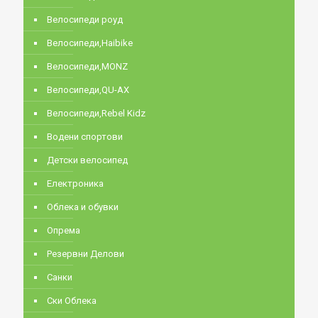
Велосипеди роуд
Велосипеди,Haibike
Велосипеди,MONZ
Велосипеди,QU-AX
Велосипеди,Rebel Kidz
Водени спортови
Детски велосипед
Електроника
Облека и обувки
Опрема
Резервни Делови
Санки
Ски Облека