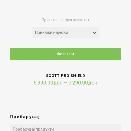
Прикажан е еден резултат
ФИЛТЕРИ
SCOTT PRO SHIELD
Price
6,990.00
ден
–
7,290.00
ден
range:
6,990.00ден
through
7,290.00ден
Пребарувај