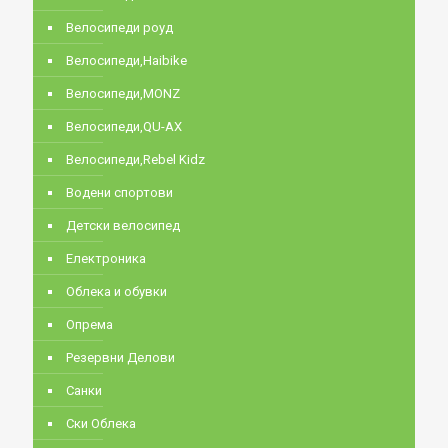
Велосипеди роуд
Велосипеди,Haibike
Велосипеди,MONZ
Велосипеди,QU-AX
Велосипеди,Rebel Kidz
Водени спортови
Детски велосипед
Електроника
Облека и обувки
Опрема
Резервни Делови
Санки
Ски Облека