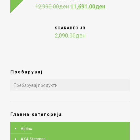
Original
Current
12,990.00
ден
11,691.00
ден
price
price
was:
is:
12,990.00ден.
11,691.00ден
SCARABEO JR
2,090.00
ден
Пребарувај
Главна категорија
Alpina
AXA Stenman