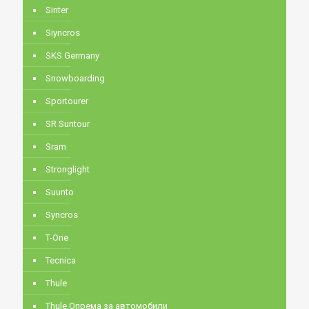
Sinter
Siyncros
SKS Germany
Snowboarding
Sportourer
SR Suntour
Sram
Stronglight
Suunto
Syncros
T-One
Tecnica
Thule
Thule,Опрема за автомобили