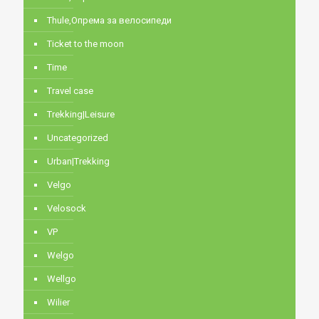
Thule,Опрема за велосипеди
Ticket to the moon
Time
Travel case
Trekking|Leisure
Uncategorized
Urban|Trekking
Velgo
Velosock
VP
Welgo
Wellgo
Wilier