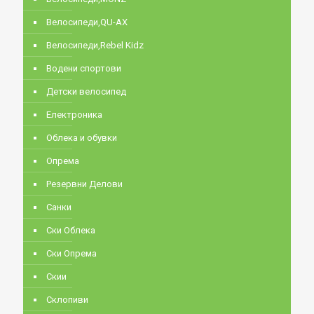
Велосипеди,QU-AX
Велосипеди,Rebel Kidz
Водени спортови
Детски велосипед
Електроника
Облека и обувки
Опрема
Резервни Делови
Санки
Ски Облека
Ски Опрема
Скии
Склопиви