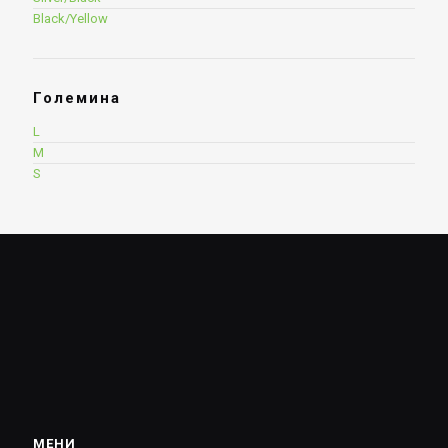
Black/Yellow
Големина
L
M
S
МЕНИ