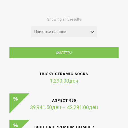
Sorted
Showing all 5 results
by
latest
ФИЛТЕРИ
HUSKY CERAMIC SOCKS
1,290.00
ден
ASPECT 950
Price
39,941.50
ден
–
42,291.00
ден
range:
39,941.50де
through
SCOTT RC PREMIUM CLIMBER