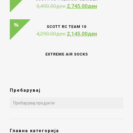
42,291.00де
Original
Current
5,490.00
ден
2,745.00
ден
price
price
was:
is:
5,490.00ден.
2,745.00ден.
SCOTT RC TEAM 10
Original
Current
4,290.00
ден
2,145.00
ден
price
price
was:
is:
4,290.00ден.
2,145.00ден.
EXTREME AIR SOCKS
Пребарувај
Главна категорија