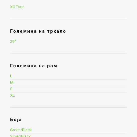
XC Tour
Големина на тркало
29"
Големина на рам
L
M
S
XL
Боја
Green/Black
Silver/Black