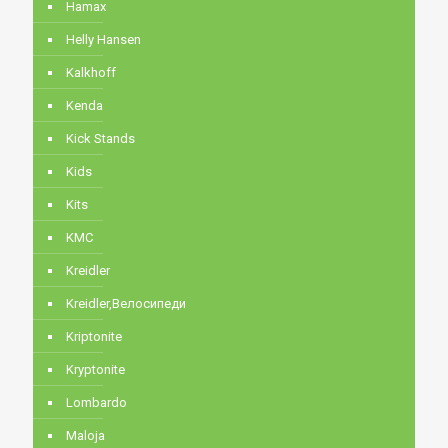
Hamax
Helly Hansen
Kalkhoff
Kenda
Kick Stands
Kids
Kits
KMC
Kreidler
Kreidler,Велосипеди
Kriptonite
Kryptonite
Lombardo
Maloja