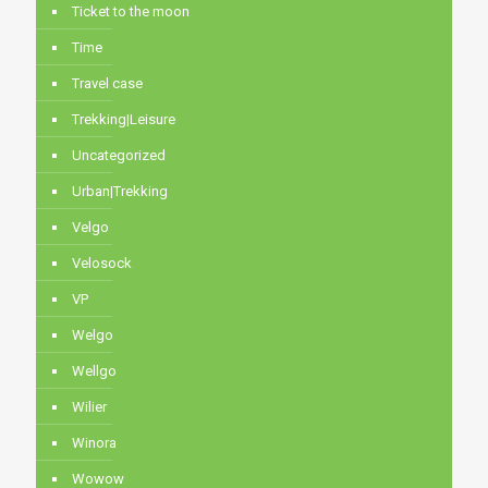
Ticket to the moon
Time
Travel case
Trekking|Leisure
Uncategorized
Urban|Trekking
Velgo
Velosock
VP
Welgo
Wellgo
Wilier
Winora
Wowow