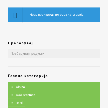
Нема производи во оваа категорија.
Пребарувај
Главна категорија
Alpina
AXA Stenman
Basil