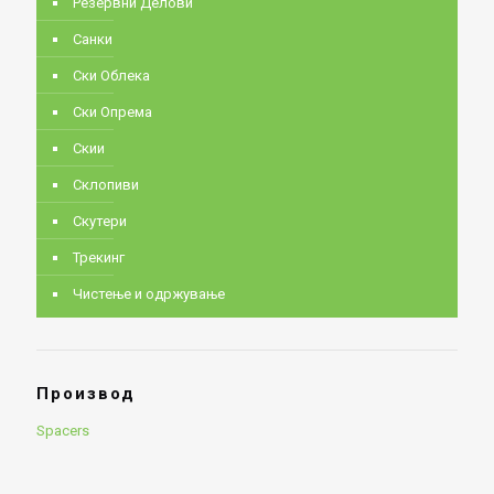
Резервни Делови
Санки
Ски Облека
Ски Опрема
Скии
Склопиви
Скутери
Трекинг
Чистење и одржување
Производ
Spacers