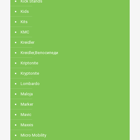
Kick Stands
Kids
Kits
KMC
Kreidler
Kreidler,Велосипеди
Kriptonite
Kryptonite
Lombardo
Maloja
Marker
Mavic
Maxxis
Micro Mobility