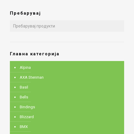
Пребарувај
Главна категорија
Alpina
AXA Stenman
Basil
Bells
Bindings
Blizzard
BMX