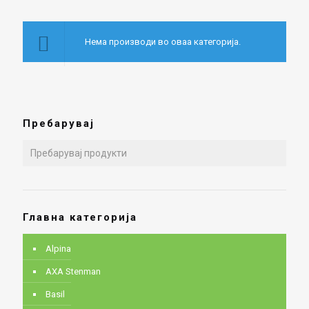
Нема производи во оваа категорија.
Пребарувај
Главна категорија
Alpina
AXA Stenman
Basil