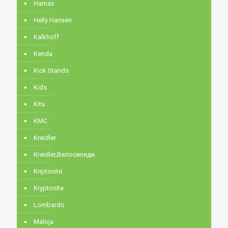
Hamax
Helly Hansen
Kalkhoff
Kenda
Kick Stands
Kids
Kits
KMC
Kreidler
Kreidler,Велосипеди
Kriptonite
Kryptonite
Lombardo
Maloja