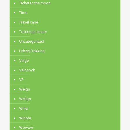
Ticket to the moon
Time
Travel case
Trekking|Leisure
Uncategorized
Urban|Trekking
Velgo
Velosock
VP
Welgo
Wellgo
Wilier
Winora
Wowow