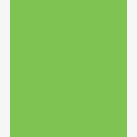
Wowow
Xiaomi
XLC
Xplorer
Zefal
Zipp
Велосипеди
Велосипеди MTB
Велосипеди роуд
Велосипеди,Haibike
Велосипеди,MONZ
Велосипеди,QU-AX
Велосипеди,Rebel Kidz
Водени спортови
Детски велосипед
Електроника
Облека и обувки
Опрема
Резервни Делови
Санки
Ски Облека
Ски Опрема
Скии
Склопиви