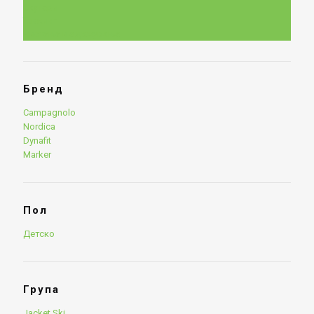
Скутери
Трекинг
Чистење и одржување
Бренд
Campagnolo
Nordica
Dynafit
Marker
Пол
Детско
Група
Jacket Ski