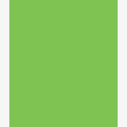
Drake
DT Swiss
Dynafit
E-Bike
Eco
Effetto Mariposa
Elit
Equipment
Garmin
Ghost
GoPro
Had
Haibike
Hamax
Helly Hansen
Kalkhoff
Kenda
Kick Stands
Kids
Kits
KMC
Kreidler
Kreidler,Велосипеди
Kriptonite