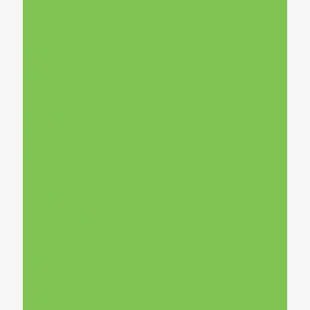
Kryptonite
Lombardo
Maloja
Marker
Mavic
Maxxis
Micro Mobility
Mitas
Mongoose
MONZ
Mountain
Muc-Off
Nedefiniran
Nordica
Northwave
Only One
Outdoor опрема
Pomoca
Presta
PRO
Profeet
Proloco
QU-AX