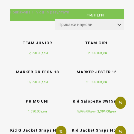
Sorted
Прикажува 1–9 од 19 резултати
ФИЛТЕРИ
by
latest
TEAM JUNIOR
TEAM GIRL
12,990.00
ден
12,990.00
ден
MARKER GRIFFON 13
MARKER JESTER 16
16,990.00
ден
21,990.00
ден
PRIMO UNI
Kid Salopette 3W15994
Original
Current
1,690.00
ден
3,990.00
ден
2,394.00
ден
price
price
was:
is:
3,990.00ден.
2,394.00де
Kid G Jacket Snaps Hood
Kid Jacket Snaps Hood