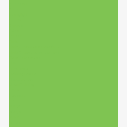
SR Suntour
Sram
Stronglight
Suunto
Syncros
T-One
Tecnica
Thule
Thule,Опрема за автомобили
Thule,Опрема за велосипеди
Ticket to the moon
Time
Travel case
Trekking|Leisure
Uncategorized
Urban|Trekking
Velgo
Velosock
VP
Welgo
Wellgo
Wilier
Winora