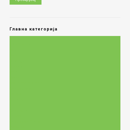
Главна категорија
Alpina
AXA Stenman
Basil
Bells
Bindings
Blizzard
BMX
Boots
Braun Phototechnik
Campagnolo
Cateye
Chillafish
Colmar
Continental
Cruzee
Cyclocross/Gravel
Dare2Be