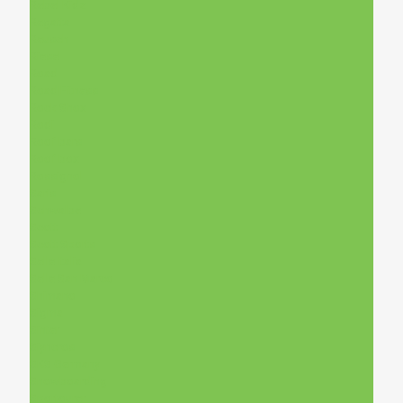
Rebel Kidz
Regatta
Reusch
Riesel
Road
Road|Fitness
Rock Shox
Rodi
Roof bars
Roof box
Rossignol
Saris
Schwalbe
Scott
Scott Sports
Selle Italia
Selle San Marco
Shimano
Sigma
Sinter
Siyncros
SKS Germany
Snowboarding
Sportourer