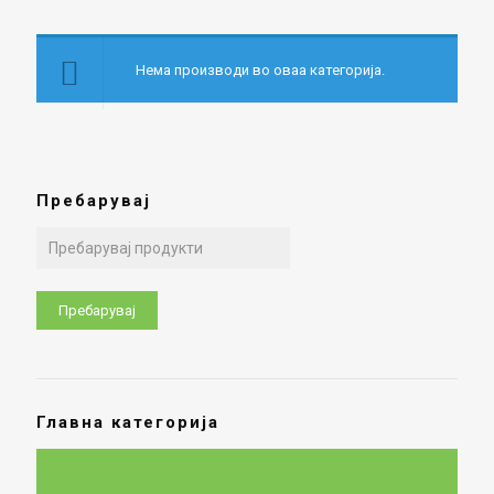
Нема производи во оваа категорија.
Пребарувај
Барај
за:
Пребарувај
Главна категорија
Alpina
AXA Stenman