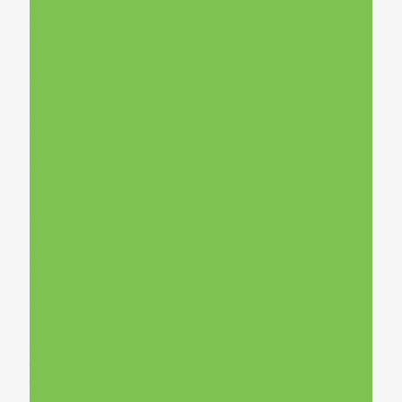
Roof box
Rossignol
Saris
Schwalbe
Scott
Scott Sports
Selle Italia
Selle San Marco
Shimano
Sigma
Sinter
Siyncros
SKS Germany
Snowboarding
Sportourer
SR Suntour
Sram
Stronglight
Suunto
Syncros
T-One
Tecnica
Thule