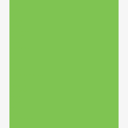
Ghost
GoPro
Had
Haibike
Hamax
Helly Hansen
Kalkhoff
Kenda
Kick Stands
Kids
Kits
KMC
Kreidler
Kreidler,Велосипеди
Kriptonite
Kryptonite
Lombardo
Maloja
Marker
Mavic
Maxxis
Micro Mobility
Mitas