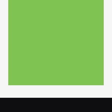
Велосипеди,Haibike
Велосипеди,MONZ
Велосипеди,QU-AX
Велосипеди,Rebel Kidz
Водени спортови
Детски велосипед
Електроника
Облека и обувки
Опрема
Резервни Делови
Санки
Ски Облека
Ски Опрема
Скии
Склопиви
Скутери
Трекинг
Чистење и одржување