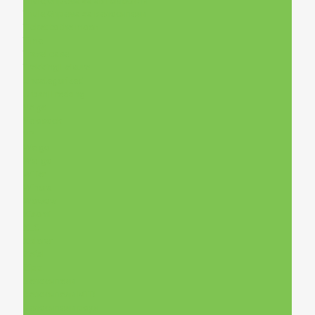
Thule,Опрема за автомобили
Thule,Опрема за велосипеди
Ticket to the moon
Time
Travel case
Trekking|Leisure
Uncategorized
Urban|Trekking
Velgo
Velosock
VP
Welgo
Wellgo
Wilier
Winora
Wowow
Xiaomi
XLC
Xplorer
Zefal
Zipp
Велосипеди
Велосипеди MTB
Велосипеди роуд