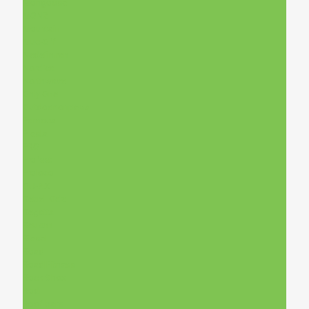
Mongoose
MONZ
Mountain
Muc-Off
Nedefiniran
Nordica
Northwave
Only One
Outdoor опрема
Pomoca
Presta
PRO
Profeet
Proloco
QU-AX
Rebel Kidz
Regatta
Reusch
Riesel
Road
Road|Fitness
Rock Shox
Rodi
Roof bars