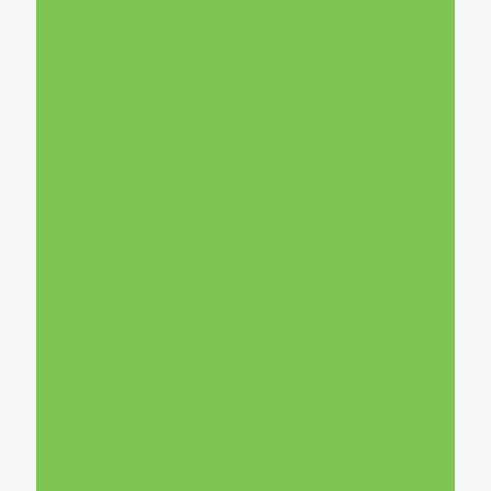
Basil
Bells
Bindings
Blizzard
BMX
Boots
Braun Phototechnik
Campagnolo
Cateye
Chillafish
Colmar
Continental
Cruzee
Cyclocross/Gravel
Dare2Be
Drake
DT Swiss
Dynafit
E-Bike
Eco
Effetto Mariposa
Elit
Equipment
Garmin