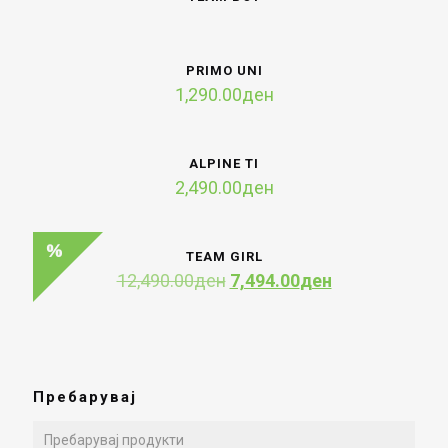
PRIMO UNI
1,290.00
ден
ALPINE TI
2,490.00
ден
TEAM GIRL
Original
Current
12,490.00
ден
7,494.00
ден
price
price
was:
is:
12,490.00ден.
7,494.00ден.
Пребарувај