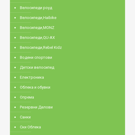
Велосипеди роуд
Велосипеди,Haibike
Велосипеди,MONZ
Велосипеди,QU-AX
Велосипеди,Rebel Kidz
Водени спортови
Детски велосипед
Електроника
Облека и обувки
Опрема
Резервни Делови
Санки
Ски Облека