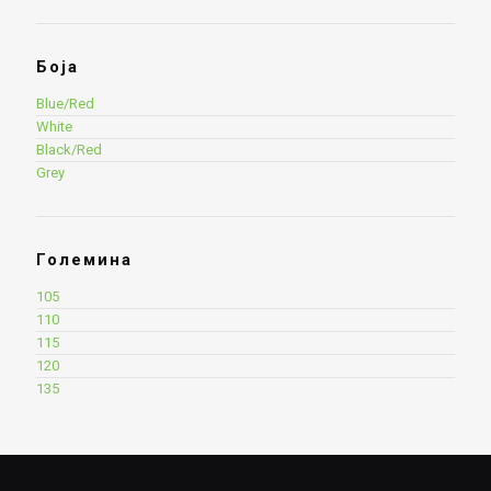
Боја
Blue/Red
White
Black/Red
Grey
Големина
105
110
115
120
135