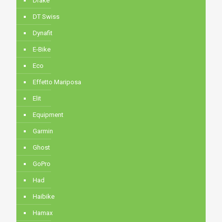
Drake
DT Swiss
Dynafit
E-Bike
Eco
Effetto Mariposa
Elit
Equipment
Garmin
Ghost
GoPro
Had
Haibike
Hamax