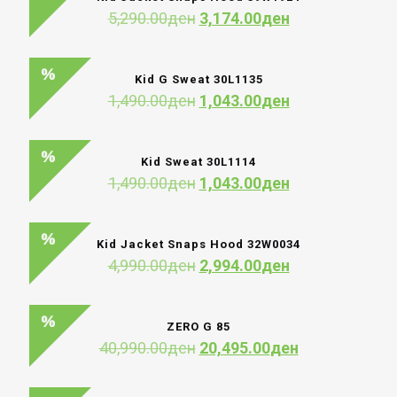
Original
Current
5,290.00
ден
3,174.00
ден
price
price
was:
is:
5,290.00ден.
3,174.00ден.
Kid G Sweat 30L1135
Original
Current
1,490.00
ден
1,043.00
ден
price
price
was:
is:
1,490.00ден.
1,043.00ден.
Kid Sweat 30L1114
Original
Current
1,490.00
ден
1,043.00
ден
price
price
was:
is:
1,490.00ден.
1,043.00ден.
Kid Jacket Snaps Hood 32W0034
Original
Current
4,990.00
ден
2,994.00
ден
price
price
was:
is:
4,990.00ден.
2,994.00ден.
ZERO G 85
Original
Current
40,990.00
ден
20,495.00
ден
price
price
was:
is: