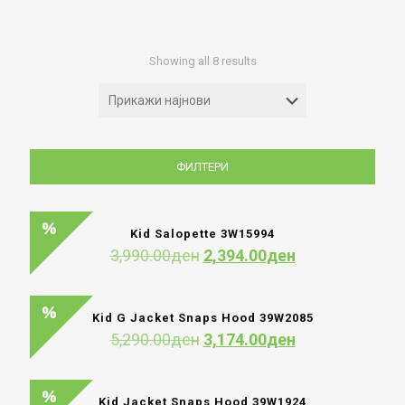
Sorted
Showing all 8 results
by
latest
ФИЛТЕРИ
Kid Salopette 3W15994
Original
Current
3,990.00
ден
2,394.00
ден
price
price
was:
is:
3,990.00ден.
2,394.00ден.
Kid G Jacket Snaps Hood 39W2085
Original
Current
5,290.00
ден
3,174.00
ден
price
price
was:
is:
5,290.00ден.
3,174.00ден.
Kid Jacket Snaps Hood 39W1924