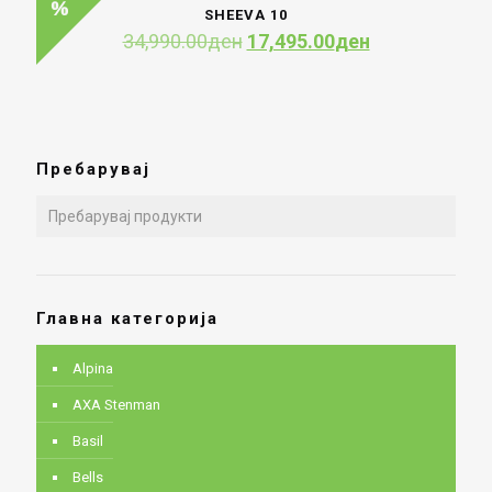
40,990.00ден.
20,495.00ден
SHEEVA 10
Original
Current
34,990.00
ден
17,495.00
ден
price
price
was:
is:
34,990.00ден.
17,495.00ден
Пребарувај
Главна категорија
Alpina
AXA Stenman
Basil
Bells