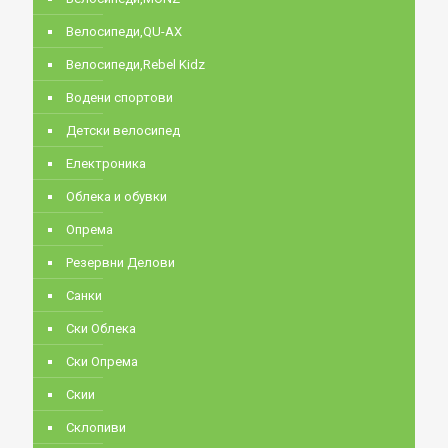
Велосипеди,QU-AX
Велосипеди,Rebel Kidz
Водени спортови
Детски велосипед
Електроника
Облека и обувки
Опрема
Резервни Делови
Санки
Ски Облека
Ски Опрема
Скии
Склопиви