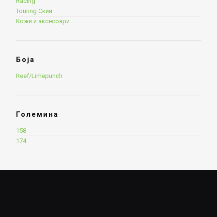
Racing
Touring Скии
Кожи и аксесоари
Боја
Reef/Limepunch
Големина
158
174