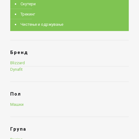
Скутери
Трекинг
Чистење и одржување
Бренд
Blizzard
Dynafit
Пол
Машки
Група