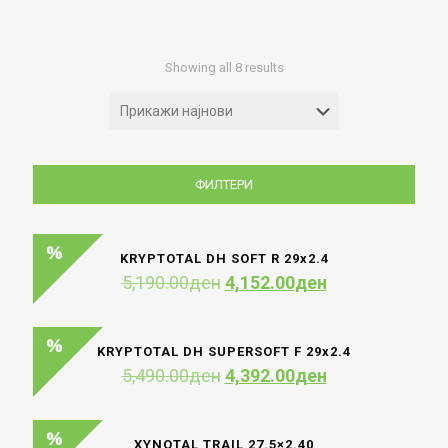
Sorted
Showing all 8 results
by
latest
ФИЛТЕРИ
KRYPTOTAL DH SOFT R 29х2.4
Original
Current
5,190.00
ден
4,152.00
ден
price
price
was:
is:
5,190.00ден.
4,152.00ден.
KRYPTOTAL DH SUPERSOFT F 29х2.4
Original
Current
5,490.00
ден
4,392.00
ден
price
price
was:
is:
5,490.00ден.
4,392.00ден.
XYNOTAL TRAIL 27.5×2.40