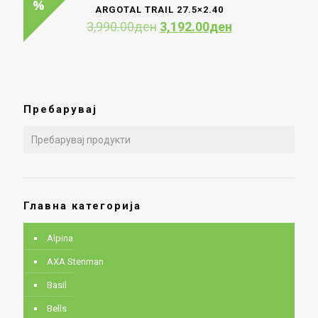
3,990.00ден.
3,192.00ден.
ARGOTAL TRAIL 27.5×2.40
Original
Current
3,990.00
ден
3,192.00
ден
price
price
was:
is:
3,990.00ден.
3,192.00ден.
Пребарувај
Главна категорија
Alpina
AXA Stenman
Basil
Bells