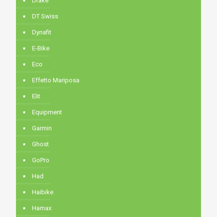
Drake
DT Swiss
Dynafit
E-Bike
Eco
Effetto Mariposa
Elit
Equipment
Garmin
Ghost
GoPro
Had
Haibike
Hamax