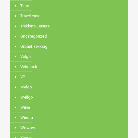
Time
Travel case
Trekking|Leisure
Uncategorized
Urban|Trekking
Velgo
Velosock
VP
Welgo
Wellgo
Wilier
Winora
Wowow
Xiaomi