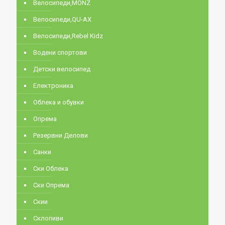
Велосипеди,MONZ
Велосипеди,QU-AX
Велосипеди,Rebel Kidz
Водени спортови
Детски велосипед
Електроника
Облека и обувки
Опрема
Резервни Делови
Санки
Ски Облека
Ски Опрема
Скии
Склопиви