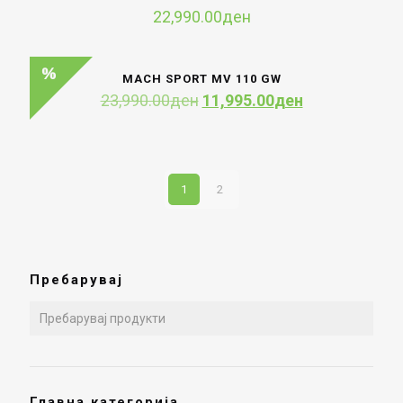
22,990.00
ден
MACH SPORT MV 110 GW
Original
Current
23,990.00
ден
11,995.00
ден
price
price
was:
is:
23,990.00ден.
11,995.00ден
1
2
Пребарувај
Главна категорија