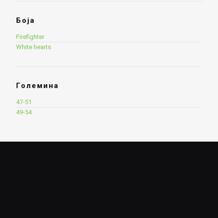
Боја
Firefighter
White hearts
Големина
47-51
49-54