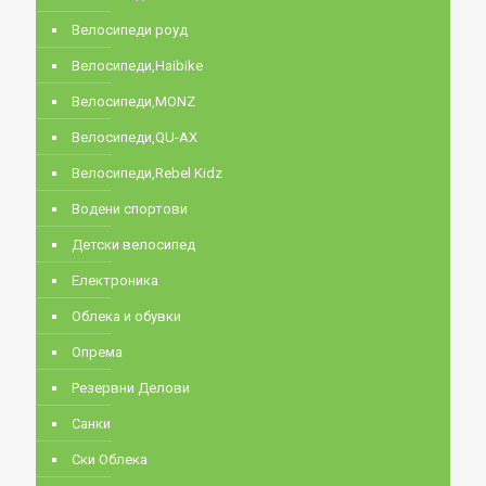
Велосипеди роуд
Велосипеди,Haibike
Велосипеди,MONZ
Велосипеди,QU-AX
Велосипеди,Rebel Kidz
Водени спортови
Детски велосипед
Електроника
Облека и обувки
Опрема
Резервни Делови
Санки
Ски Облека