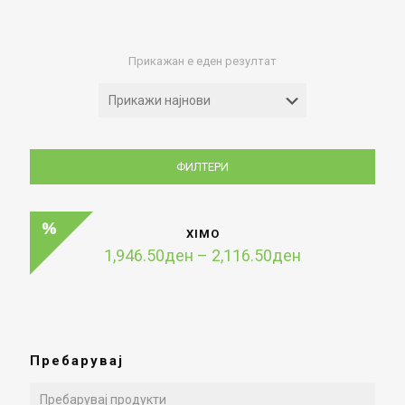
Прикажан е еден резултат
ФИЛТЕРИ
XIMO
Price
1,946.50
ден
–
2,116.50
ден
range:
1,946.50ден
through
2,116.50ден
Пребарувај