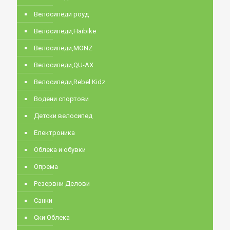
Велосипеди роуд
Велосипеди,Haibike
Велосипеди,MONZ
Велосипеди,QU-AX
Велосипеди,Rebel Kidz
Водени спортови
Детски велосипед
Електроника
Облека и обувки
Опрема
Резервни Делови
Санки
Ски Облека