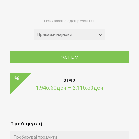
Прикажан е еден резултат
ФИЛТЕРИ
XIMO
Price
1,946.50
ден
–
2,116.50
ден
range:
1,946.50ден
through
2,116.50ден
Пребарувај