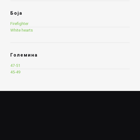
Боја
Firefighter
White hearts
Големина
47-51
45-49