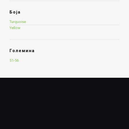
Боја
Turquoise
Yellow
Големина
51-56