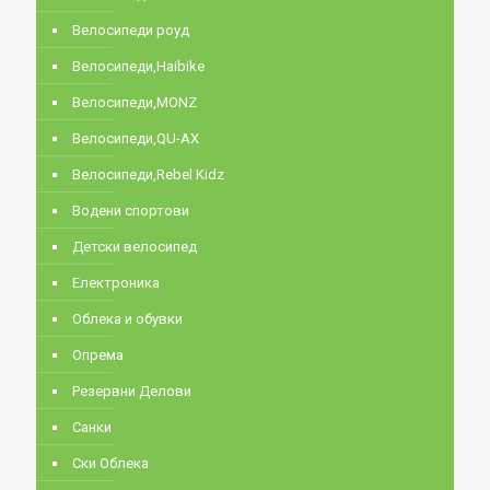
Велосипеди роуд
Велосипеди,Haibike
Велосипеди,MONZ
Велосипеди,QU-AX
Велосипеди,Rebel Kidz
Водени спортови
Детски велосипед
Електроника
Облека и обувки
Опрема
Резервни Делови
Санки
Ски Облека