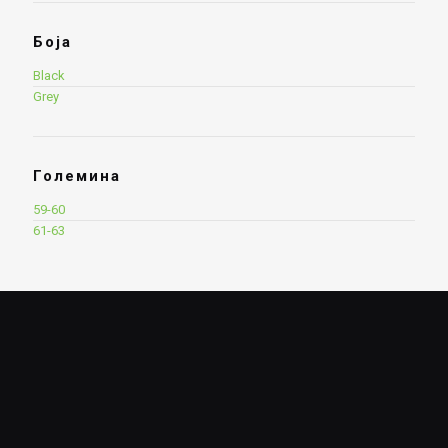
Боја
Black
Grey
Големина
59-60
61-63