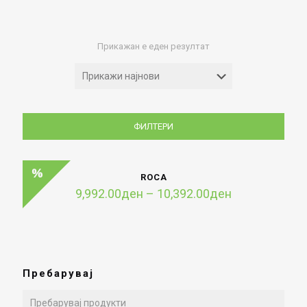
Прикажан е еден резултат
ФИЛТЕРИ
ROCA
Price
9,992.00
ден
–
10,392.00
ден
range:
9,992.00ден
through
10,392.00ден
Пребарувај