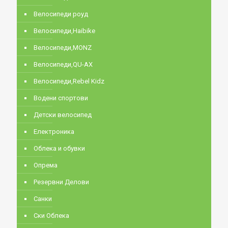
Велосипеди роуд
Велосипеди,Haibike
Велосипеди,MONZ
Велосипеди,QU-AX
Велосипеди,Rebel Kidz
Водени спортови
Детски велосипед
Електроника
Облека и обувки
Опрема
Резервни Делови
Санки
Ски Облека