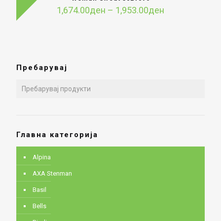
Price
1,674.00
ден
–
1,953.00
ден
range:
1,674.00ден
through
1,953.00ден
Пребарувај
Главна категорија
Alpina
AXA Stenman
Basil
Bells