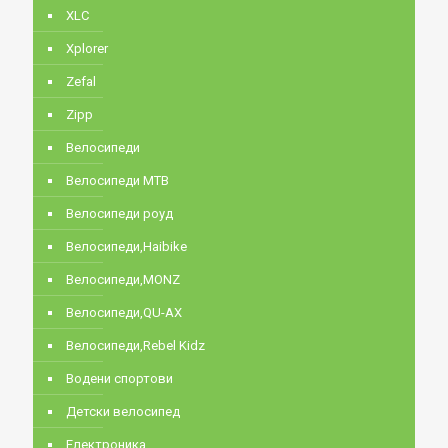
XLC
Xplorer
Zefal
Zipp
Велосипеди
Велосипеди MTB
Велосипеди роуд
Велосипеди,Haibike
Велосипеди,MONZ
Велосипеди,QU-AX
Велосипеди,Rebel Kidz
Водени спортови
Детски велосипед
Електроника