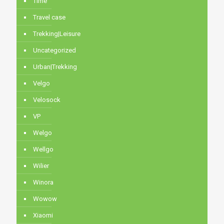
Time
Travel case
Trekking|Leisure
Uncategorized
Urban|Trekking
Velgo
Velosock
VP
Welgo
Wellgo
Wilier
Winora
Wowow
Xiaomi