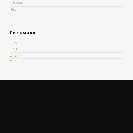
Orange
Red
Големина
D36
D40
D42
D44