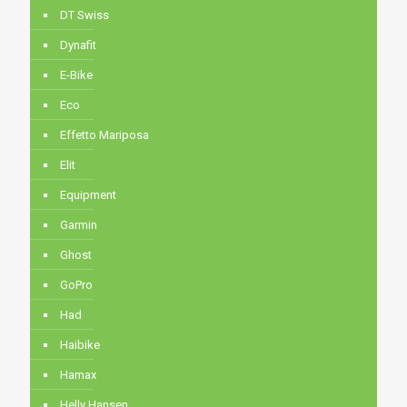
DT Swiss
Dynafit
E-Bike
Eco
Effetto Mariposa
Elit
Equipment
Garmin
Ghost
GoPro
Had
Haibike
Hamax
Helly Hansen