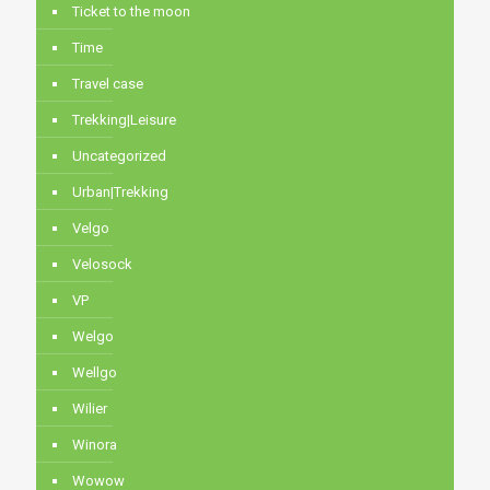
Ticket to the moon
Time
Travel case
Trekking|Leisure
Uncategorized
Urban|Trekking
Velgo
Velosock
VP
Welgo
Wellgo
Wilier
Winora
Wowow