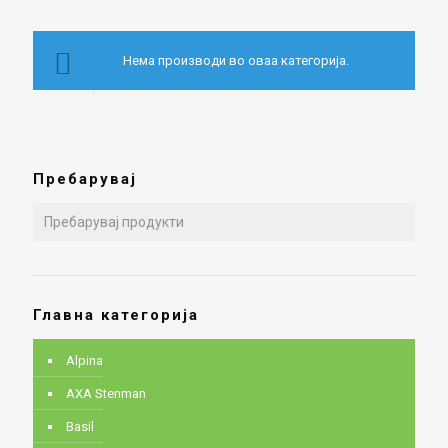
Нема производи во оваа категорија.
Пребарувај
Главна категорија
Alpina
AXA Stenman
Basil