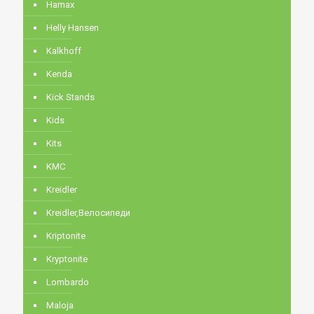
Hamax
Helly Hansen
Kalkhoff
Kenda
Kick Stands
Kids
Kits
KMC
Kreidler
Kreidler,Велосипеди
Kriptonite
Kryptonite
Lombardo
Maloja