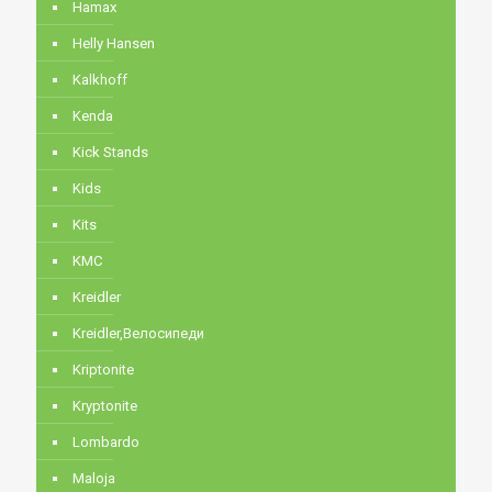
Hamax
Helly Hansen
Kalkhoff
Kenda
Kick Stands
Kids
Kits
KMC
Kreidler
Kreidler,Велосипеди
Kriptonite
Kryptonite
Lombardo
Maloja