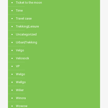
Ticket to the moon
Time
Travel case
Trekking|Leisure
Uncategorized
Urban|Trekking
Velgo
Velosock
VP
Welgo
Wellgo
Wilier
Winora
Wowow