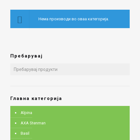
Нема производи во оваа категорија.
Пребарувај
Главна категорија
Alpina
AXA Stenman
Basil