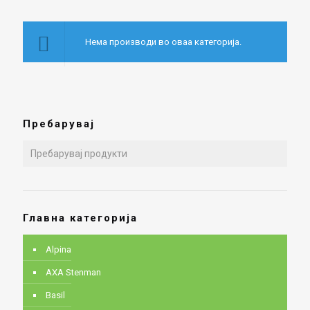
Нема производи во оваа категорија.
Пребарувај
Главна категорија
Alpina
AXA Stenman
Basil