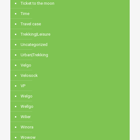
Ticket to the moon
Time
Travel case
Trekking|Leisure
Uncategorized
Urban|Trekking
Velgo
Velosock
VP
Welgo
Wellgo
Wilier
Winora
Wowow