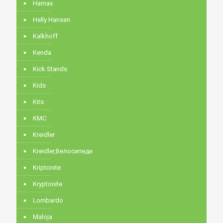
Hamax
Helly Hansen
Kalkhoff
Kenda
Kick Stands
Kids
Kits
KMC
Kreidler
Kreidler,Велосипеди
Kriptonite
Kryptonite
Lombardo
Maloja