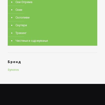
Ски Опрема
Скии
Склопиви
Скутери
Трекинг
Чистење и одржување
Бренд
Syncros