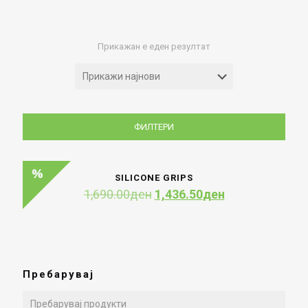
Прикажан е еден резултат
ФИЛТЕРИ
SILICONE GRIPS
Original
Current
1,690.00
ден
1,436.50
ден
price
price
was:
is:
1,690.00ден.
1,436.50ден.
Пребарувај