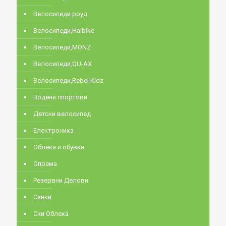
Велосипеди роуд
Велосипеди,Haibike
Велосипеди,MONZ
Велосипеди,QU-AX
Велосипеди,Rebel Kidz
Водени спортови
Детски велосипед
Електроника
Облека и обувки
Опрема
Резервни Делови
Санки
Ски Облека