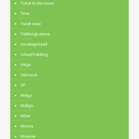
Ticket to the moon
Time
Travel case
Trekking|Leisure
Uncategorized
Urban|Trekking
Velgo
Velosock
VP
Welgo
Wellgo
Wilier
Winora
Wowow