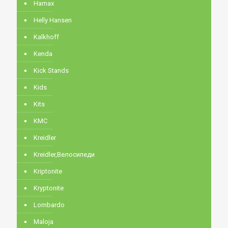
Hamax
Helly Hansen
Kalkhoff
Kenda
Kick Stands
Kids
Kits
KMC
Kreidler
Kreidler,Велосипеди
Kriptonite
Kryptonite
Lombardo
Maloja