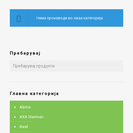
Нема производи во оваа категорија.
Пребарувај
Главна категорија
Alpina
AXA Stenman
Basil