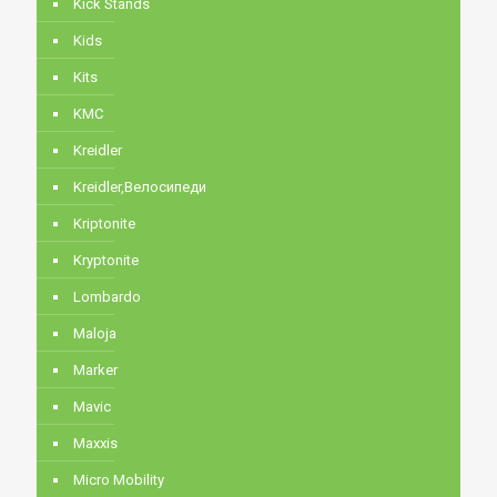
Kick Stands
Kids
Kits
KMC
Kreidler
Kreidler,Велосипеди
Kriptonite
Kryptonite
Lombardo
Maloja
Marker
Mavic
Maxxis
Micro Mobility