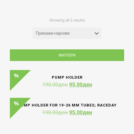
Sorted
Showing all 2 results
by
latest
ФИЛТЕРИ
PUMP HOLDER
Original
Current
190.00
ден
95.00
ден
price
price
was:
is:
190.00ден.
95.00ден.
PUMP HOLDER FOR 19-26 MM TUBES; RACEDAY
Original
Current
190.00
ден
95.00
ден
price
price
was:
is:
190.00ден.
95.00ден.