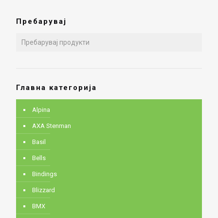
Пребарувај
Главна категорија
Alpina
AXA Stenman
Basil
Bells
Bindings
Blizzard
BMX