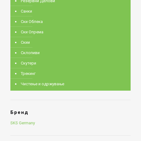
Резервни Делови
Санки
Ски Облека
Ски Опрема
Скии
Склопиви
Скутери
Трекинг
Чистење и одржување
Бренд
SKS Germany